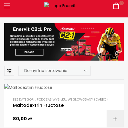
0
BEZ KATEGORII
,
PODCZAS WYSIŁKU
,
WEGLOWODANY (CARBO)
Maltodextrin Fructose
80,00
zł