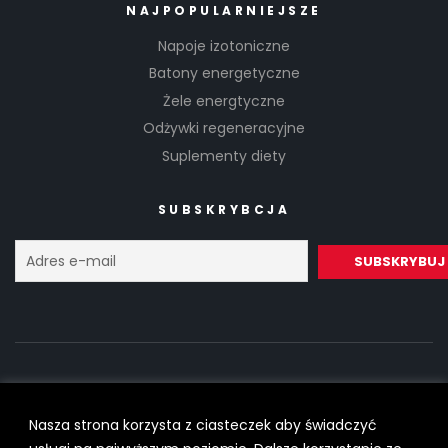
NAJPOPULARNIEJSZE
Napoje izotoniczne
Batony energetyczne
Żele energtyczne
Odżywki regeneracyjne
Suplementy diety
SUBSKRYBCJA
Nasza strona korzysta z ciasteczek aby świadczyć
Copyright © 2022
SilesiaRunner.pl
I
Trener biegania
All Rights