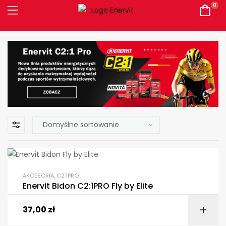
0
AKCESORIA
,
C2:1PRO
Enervit Bidon C2:1PRO Fly by Elite
37,00
zł