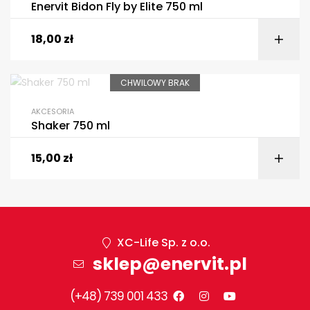
Enervit Bidon Fly by Elite 750 ml
18,00
zł
CHWILOWY BRAK
AKCESORIA
Shaker 750 ml
15,00
zł
XC-Life Sp. z o.o.
sklep@enervit.pl
(+48) 739 001 433