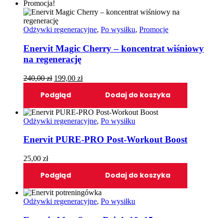
Promocja!
Odżywki regeneracyjne
,
Po wysiłku
,
Promocje
Enervit Magic Cherry – koncentrat wiśniowy
na regenerację
Pierwotna
Aktualna
240,00
zł
199,00
zł
cena
cena
Podgląd
Dodaj do koszyka
wynosiła:
wynosi:
240,00 zł.
199,00 zł.
Odżywki regeneracyjne
,
Po wysiłku
Enervit PURE-PRO Post-Workout Boost
25,00
zł
Podgląd
Dodaj do koszyka
Odżywki regeneracyjne
,
Po wysiłku