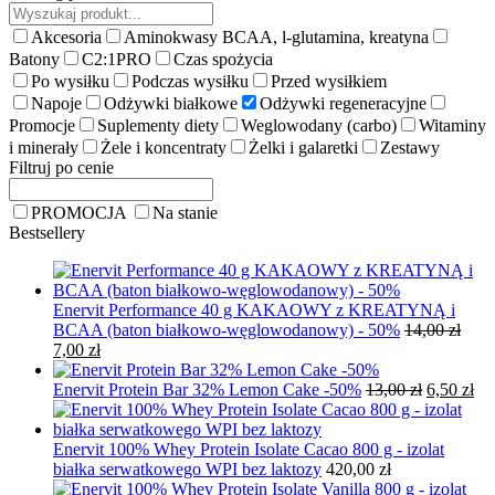
Akcesoria
Aminokwasy BCAA, l-glutamina, kreatyna
Batony
C2:1PRO
Czas spożycia
Po wysiłku
Podczas wysiłku
Przed wysiłkiem
Napoje
Odżywki białkowe
Odżywki regeneracyjne
Promocje
Suplementy diety
Weglowodany (carbo)
Witaminy
i minerały
Żele i koncentraty
Żelki i galaretki
Zestawy
Filtruj po cenie
PROMOCJA
Na stanie
Bestsellery
Enervit Performance 40 g KAKAOWY z KREATYNĄ i
BCAA (baton białkowo-węglowodanowy) - 50%
14,00
zł
Pierwotna
Aktualna
7,00
zł
cena
cena
wynosiła:
wynosi:
Pierwotn
Ak
Enervit Protein Bar 32% Lemon Cake -50%
13,00
zł
6,50
zł
14,00 zł.
7,00 zł.
cena
ce
wynosiła:
wy
13,00 zł.
6,5
Enervit 100% Whey Protein Isolate Cacao 800 g - izolat
białka serwatkowego WPI bez laktozy
420,00
zł