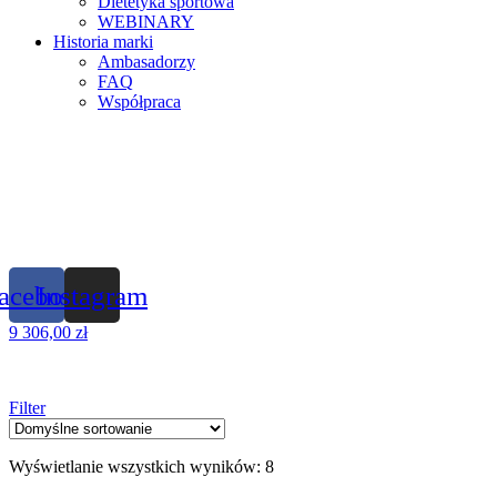
Dietetyka sportowa
WEBINARY
Historia marki
Ambasadorzy
FAQ
Współpraca
acebook
Instagram
9
306,00
zł
Filter
Wyświetlanie wszystkich wyników: 8