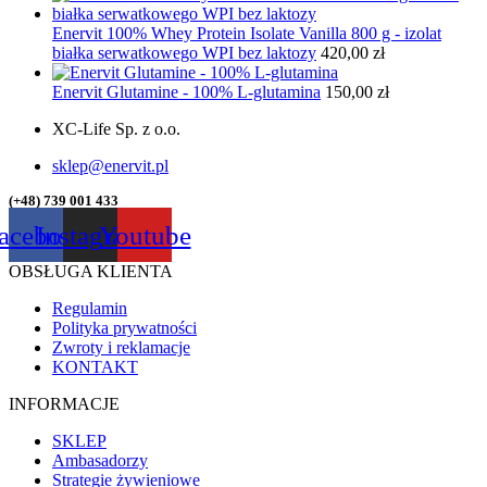
Enervit 100% Whey Protein Isolate Vanilla 800 g - izolat
białka serwatkowego WPI bez laktozy
420,00
zł
Enervit Glutamine - 100% L-glutamina
150,00
zł
XC-Life Sp. z o.o.
sklep@enervit.pl
(+48) 739 001 433
acebook
Instagram
Youtube
OBSŁUGA KLIENTA
Regulamin
Polityka prywatności
Zwroty i reklamacje
KONTAKT
INFORMACJE
SKLEP
Ambasadorzy
Strategie żywieniowe