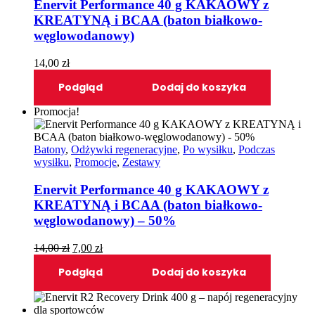
Enervit Performance 40 g KAKAOWY z
KREATYNĄ i BCAA (baton białkowo-
węglowodanowy)
14,00
zł
Podgląd
Dodaj do koszyka
Promocja!
Batony
,
Odżywki regeneracyjne
,
Po wysiłku
,
Podczas
wysiłku
,
Promocje
,
Zestawy
Enervit Performance 40 g KAKAOWY z
KREATYNĄ i BCAA (baton białkowo-
węglowodanowy) – 50%
Pierwotna
Aktualna
14,00
zł
7,00
zł
cena
cena
Podgląd
Dodaj do koszyka
wynosiła:
wynosi:
14,00 zł.
7,00 zł.