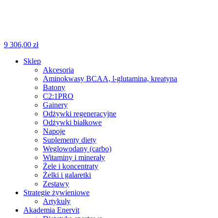
9
306,00
zł
Sklep
Akcesoria
Aminokwasy BCAA, l-glutamina, kreatyna
Batony
C2:1PRO
Gainery
Odżywki regeneracyjne
Odżywki białkowe
Napoje
Suplementy diety
Weglowodany (carbo)
Witaminy i minerały
Żele i koncentraty
Żelki i galaretki
Zestawy
Strategie żywieniowe
Artykuły
Akademia Enervit