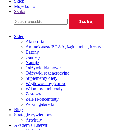
Sklep
Moje konto
Szukaj
Wyszukanie
Szukaj
dla:
Sklep
Akcesoria
Aminokwasy BCAA, l-glutamina, kreatyna
Batony
Gainery
Napoje
Odżywki białkowe
Odżywki regeneracyjne
Suplementy diety
Weglowodany (carbo)
Witaminy i minerały
Zestawy
Żele i koncentraty
Żelki i galaretki
Blog
Strategie żywieniowe
Artykuły
Akademia Enervit