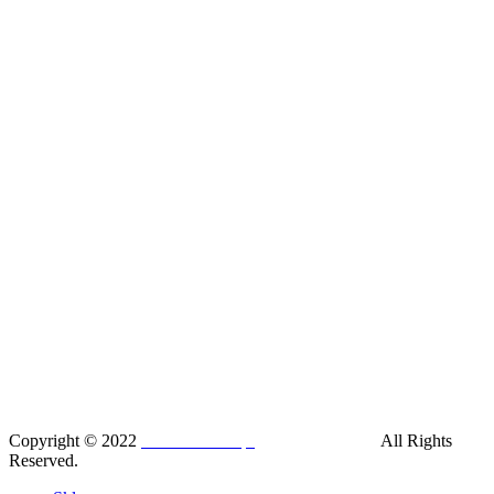
Copyright © 2022
SilesiaRunner.pl
I
Trener biegania
All Rights
Reserved.