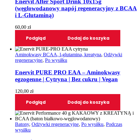
Enervit After Sport Drink 10x15g
(węglowodanowy napój regeneracyjny z BCAA
i L-Glutaminą)
60,00
zł
Podgląd
Dodaj do koszyka
Aminokwasy BCAA, l-glutamina, kreatyna
,
Odżywki
regeneracyjne
,
Po wysiłku
Enervit PURE PRO EAA – Aminokwasy
egzogenne | Cytryna | Bez cukru | Vegan
120,00
zł
Podgląd
Dodaj do koszyka
Batony
,
Odżywki regeneracyjne
,
Po wysiłku
,
Podczas
wysiłku