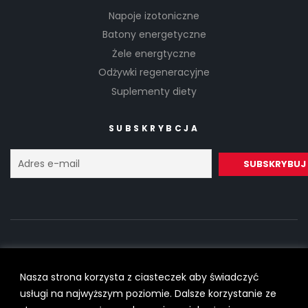
Napoje izotoniczne
Batony energetyczne
Żele energtyczne
Odżywki regeneracyjne
Suplementy diety
SUBSKRYBCJA
Nasza strona korzysta z ciasteczek aby świadczyć
Copyright © 2022
SilesiaRunner.pl
I
Trener biegania
All Rights
usługi na najwyższym poziomie. Dalsze korzystanie ze
Reserved.