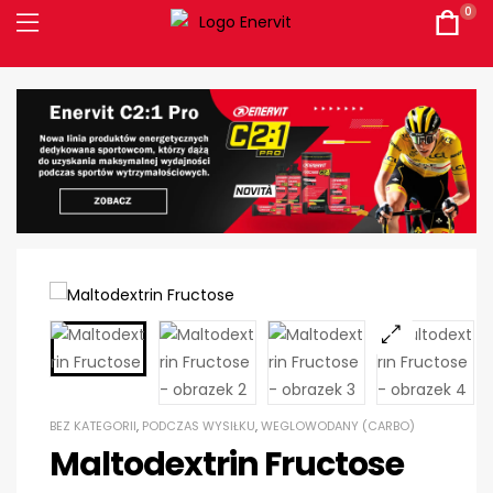
0
BEZ KATEGORII
,
PODCZAS WYSIŁKU
,
WEGLOWODANY (CARBO)
Maltodextrin Fructose