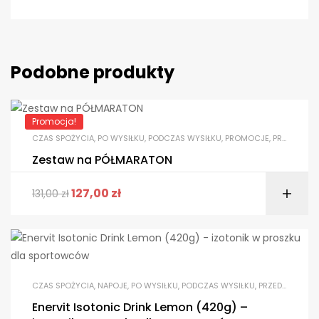
Podobne produkty
Promocja!
CZAS SPOŻYCIA
,
PO WYSIŁKU
,
PODCZAS WYSIŁKU
,
PROMOCJE
,
PRZED WYSIŁKIEM
Zestaw na PÓŁMARATON
127,00
zł
131,00
zł
CZAS SPOŻYCIA
,
NAPOJE
,
PO WYSIŁKU
,
PODCZAS WYSIŁKU
,
PRZED WYSIŁKIEM
Enervit Isotonic Drink Lemon (420g) –