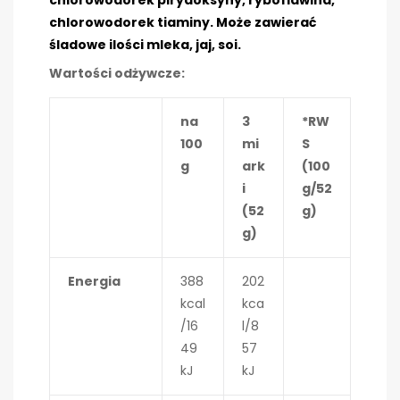
chlorowodorek tiaminy. Może zawierać
śladowe ilości mleka, jaj, soi.
Wartości odżywcze:
na
3
*RW
100
mi
S
g
ark
(100
i
g/52
(52
g)
g)
Energia
388
202
kcal
kca
/16
l/8
49
57
kJ
kJ