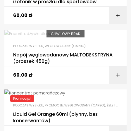
izotonik w proszku dla sportowców
60,00
zł
CHWILOWY BRAK
PODCZAS WYSIŁKU
,
WEGLOWODANY (CARBO)
Napój węglowodanowy MALTODEKSTRYNA
(proszek 450g)
60,00
zł
Promocja!
PODCZAS WYSIŁKU
,
PROMOCJE
,
WEGLOWODANY (CARBO)
,
ŻELE I KONCENTRATY
Liquid Gel Orange 60ml (płynny, bez
konserwantów)