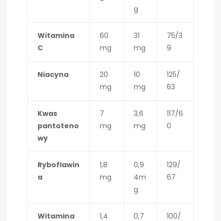
g
Witamina
60
31
75/3
C
mg
mg
9
Niacyna
20
10
125/
mg
mg
63
Kwas
7
3,6
117/6
pantoteno
mg
mg
0
wy
Ryboflawin
1,8
0,9
129/
a
mg
4m
67
g
Witamina
1,4
0,7
100/