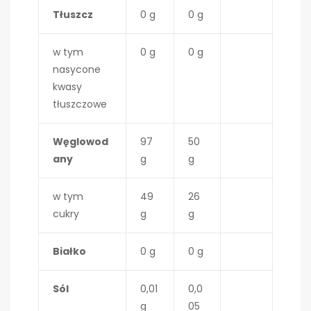
Tłuszcz
0 g
0 g
w tym
0 g
0 g
nasycone
kwasy
tłuszczowe
Węglowod
97
50
any
g
g
w tym
49
26
cukry
g
g
Białko
0 g
0 g
Sól
0,01
0,0
g
05