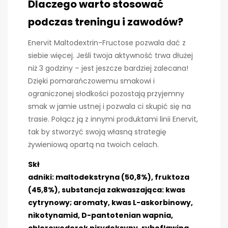
Dlaczego warto stosować
podczas treningu i zawodów?
Enervit Maltodextrin-Fructose pozwala dać z
siebie więcej. Jeśli twoja aktywność trwa dłużej
niż 3 godziny – jest jeszcze bardziej zalecana!
Dzięki pomarańczowemu smakowi i
ograniczonej słodkości pozostają przyjemny
smak w jamie ustnej i pozwala ci skupić się na
trasie. Połącz ją z innymi produktami linii Enervit,
tak by stworzyć swoją własną strategię
żywieniową opartą na twoich celach.
Skł
adniki:
maltodekstryna (50,8%), fruktoza
(45,8%), substancja zakwaszająca: kwas
cytrynowy; aromaty, kwas L-askorbinowy,
nikotynamid, D-pantotenian wapnia,
chlorowodorek pirydoksyny, ryboflawina,