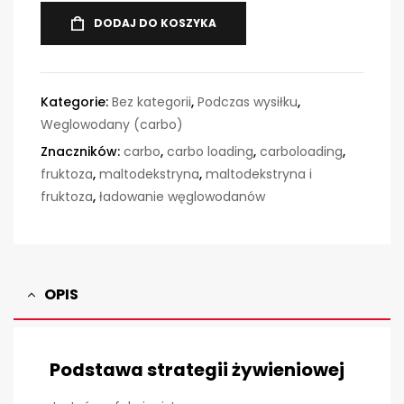
DODAJ DO KOSZYKA
Kategorie:
Bez kategorii
,
Podczas wysiłku
,
Weglowodany (carbo)
Znaczników:
carbo
,
carbo loading
,
carboloading
,
fruktoza
,
maltodekstryna
,
maltodekstryna i
fruktoza
,
ładowanie węglowodanów
OPIS
Podstawa strategii żywieniowej