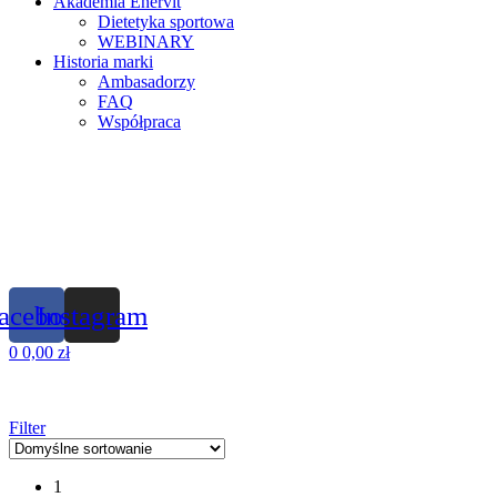
Akademia Enervit
Dietetyka sportowa
WEBINARY
Historia marki
Ambasadorzy
FAQ
Współpraca
acebook
Instagram
0
0,00
zł
Filter
1