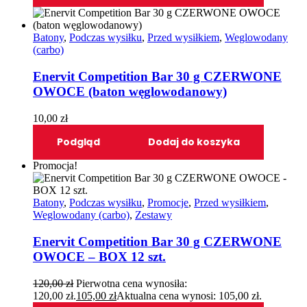
Batony
,
Podczas wysiłku
,
Przed wysiłkiem
,
Weglowodany
(carbo)
Enervit Competition Bar 30 g CZERWONE
OWOCE (baton węglowodanowy)
10,00
zł
Podgląd
Dodaj do koszyka
Promocja!
Batony
,
Podczas wysiłku
,
Promocje
,
Przed wysiłkiem
,
Weglowodany (carbo)
,
Zestawy
Enervit Competition Bar 30 g CZERWONE
OWOCE – BOX 12 szt.
120,00
zł
Pierwotna cena wynosiła:
120,00 zł.
105,00
zł
Aktualna cena wynosi: 105,00 zł.