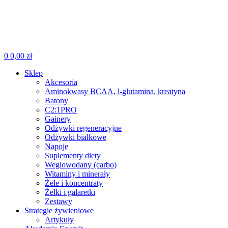
0
0,00
zł
Sklep
Akcesoria
Aminokwasy BCAA, l-glutamina, kreatyna
Batony
C2:1PRO
Gainery
Odżywki regeneracyjne
Odżywki białkowe
Napoje
Suplementy diety
Weglowodany (carbo)
Witaminy i minerały
Żele i koncentraty
Żelki i galaretki
Zestawy
Strategie żywieniowe
Artykuły