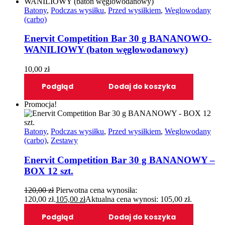
Batony
,
Podczas wysiłku
,
Przed wysiłkiem
,
Weglowodany
(carbo)
Enervit Competition Bar 30 g BANANOWO-
WANILIOWY (baton węglowodanowy)
10,00
zł
Podgląd
Dodaj do koszyka
Promocja!
Batony
,
Podczas wysiłku
,
Przed wysiłkiem
,
Weglowodany
(carbo)
,
Zestawy
Enervit Competition Bar 30 g BANANOWY –
BOX 12 szt.
120,00
zł
Pierwotna cena wynosiła:
120,00 zł.
105,00
zł
Aktualna cena wynosi: 105,00 zł.
Podgląd
Dodaj do koszyka