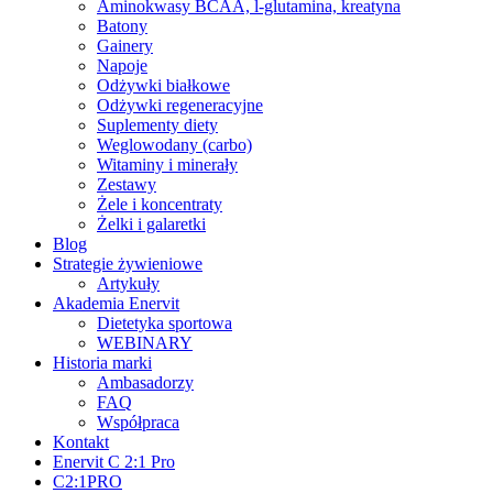
Aminokwasy BCAA, l-glutamina, kreatyna
Batony
Gainery
Napoje
Odżywki białkowe
Odżywki regeneracyjne
Suplementy diety
Weglowodany (carbo)
Witaminy i minerały
Zestawy
Żele i koncentraty
Żelki i galaretki
Blog
Strategie żywieniowe
Artykuły
Akademia Enervit
Dietetyka sportowa
WEBINARY
Historia marki
Ambasadorzy
FAQ
Współpraca
Kontakt
Enervit C 2:1 Pro
C2:1PRO