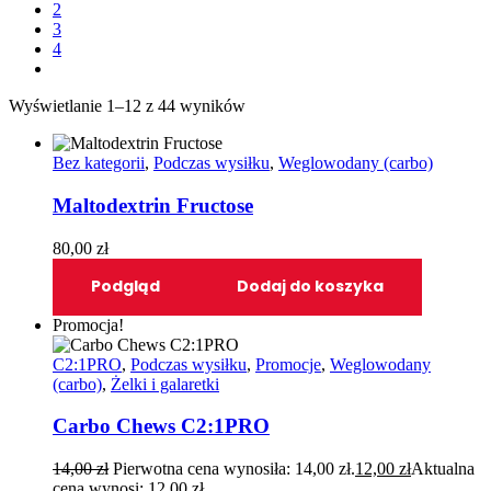
2
3
4
Wyświetlanie 1–12 z 44 wyników
Bez kategorii
,
Podczas wysiłku
,
Weglowodany (carbo)
Maltodextrin Fructose
80,00
zł
Podgląd
Dodaj do koszyka
Promocja!
C2:1PRO
,
Podczas wysiłku
,
Promocje
,
Weglowodany
(carbo)
,
Żelki i galaretki
Carbo Chews C2:1PRO
14,00
zł
Pierwotna cena wynosiła: 14,00 zł.
12,00
zł
Aktualna
cena wynosi: 12,00 zł.