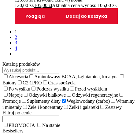
120,00 zł.
105,00
zł
Aktualna cena wynosi: 105,00 zł.
Podgląd
Dodaj do koszyka
1
2
3
4
Katalog produktów
Akcesoria
Aminokwasy BCAA, l-glutamina, kreatyna
Batony
C2:1PRO
Czas spożycia
Po wysiłku
Podczas wysiłku
Przed wysiłkiem
Napoje
Odżywki białkowe
Odżywki regeneracyjne
Promocje
Suplementy diety
Weglowodany (carbo)
Witaminy
i minerały
Żele i koncentraty
Żelki i galaretki
Zestawy
Filtruj po cenie
PROMOCJA
Na stanie
Bestsellery