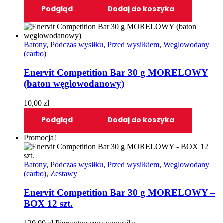
Podgląd
Dodaj do koszyka
Batony
,
Podczas wysiłku
,
Przed wysiłkiem
,
Weglowodany
(carbo)
Enervit Competition Bar 30 g MORELOWY
(baton węglowodanowy)
10,00
zł
Podgląd
Dodaj do koszyka
Promocja!
Batony
,
Podczas wysiłku
,
Przed wysiłkiem
,
Weglowodany
(carbo)
,
Zestawy
Enervit Competition Bar 30 g MORELOWY –
BOX 12 szt.
120,00
zł
Pierwotna cena wynosiła: