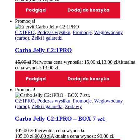
Podgląd
Dodaj do koszyka
Promocja!
C2:1PRO
,
Podczas wysiłku
,
Promocje
,
Weglowodany
(carbo)
,
Żelki i galaretki
Carbo Jelly C2:1PRO
15,00
zł
Pierwotna cena wynosiła: 15,00 zł.
13,00
zł
Aktualna
cena wynosi: 13,00 zł.
Podgląd
Dodaj do koszyka
Promocja!
C2:1PRO
,
Podczas wysiłku
,
Promocje
,
Weglowodany
(carbo)
,
Żelki i galaretki
,
Zestawy
Carbo Jelly C2:1PRO – BOX 7 szt.
105,00
zł
Pierwotna cena wynosiła:
105,00 zł.
90,00
zł
Aktualna cena wynosi: 90,00 zł.