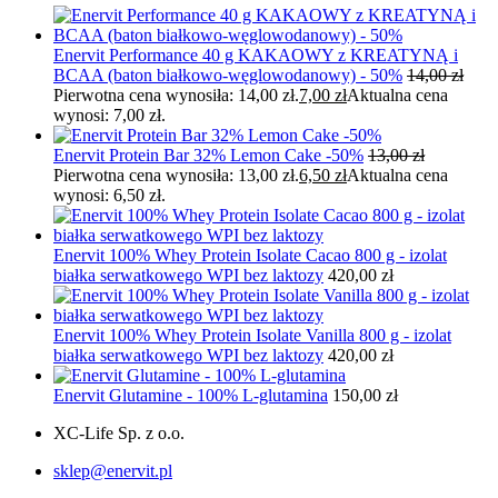
Enervit Performance 40 g KAKAOWY z KREATYNĄ i
BCAA (baton białkowo-węglowodanowy) - 50%
14,00
zł
Pierwotna cena wynosiła: 14,00 zł.
7,00
zł
Aktualna cena
wynosi: 7,00 zł.
Enervit Protein Bar 32% Lemon Cake -50%
13,00
zł
Pierwotna cena wynosiła: 13,00 zł.
6,50
zł
Aktualna cena
wynosi: 6,50 zł.
Enervit 100% Whey Protein Isolate Cacao 800 g - izolat
białka serwatkowego WPI bez laktozy
420,00
zł
Enervit 100% Whey Protein Isolate Vanilla 800 g - izolat
białka serwatkowego WPI bez laktozy
420,00
zł
Enervit Glutamine - 100% L-glutamina
150,00
zł
XC-Life Sp. z o.o.
sklep@enervit.pl