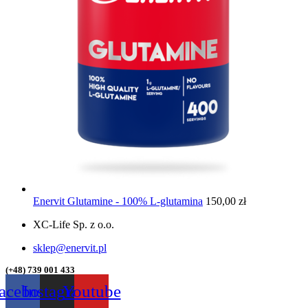
Enervit Glutamine - 100% L-glutamina
150,00
zł
XC-Life Sp. z o.o.
sklep@enervit.pl
(+48) 739 001 433
acebook
Instagram
Youtube