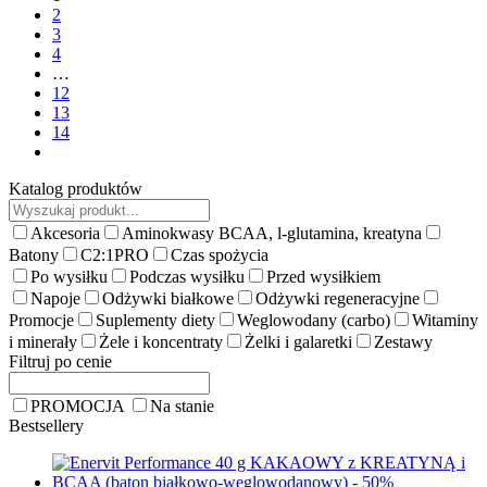
2
3
4
…
12
13
14
Katalog produktów
Akcesoria
Aminokwasy BCAA, l-glutamina, kreatyna
Batony
C2:1PRO
Czas spożycia
Po wysiłku
Podczas wysiłku
Przed wysiłkiem
Napoje
Odżywki białkowe
Odżywki regeneracyjne
Promocje
Suplementy diety
Weglowodany (carbo)
Witaminy
i minerały
Żele i koncentraty
Żelki i galaretki
Zestawy
Filtruj po cenie
PROMOCJA
Na stanie
Bestsellery