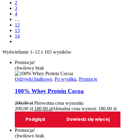
2
3
4
…
12
13
14
Wyświetlanie 1–12 z 165 wyników
Promocja!
chwilowy brak
Odżywki białkowe
,
Po wysiłku
,
Promocje
100% Whey Protein Cocoa
200,00
zł
Pierwotna cena wynosiła:
200,00 zł.
180,00
zł
Aktualna cena wynosi: 180,00 zł.
Podgląd
Dowiedz się więcej
Promocja!
chwilowy brak