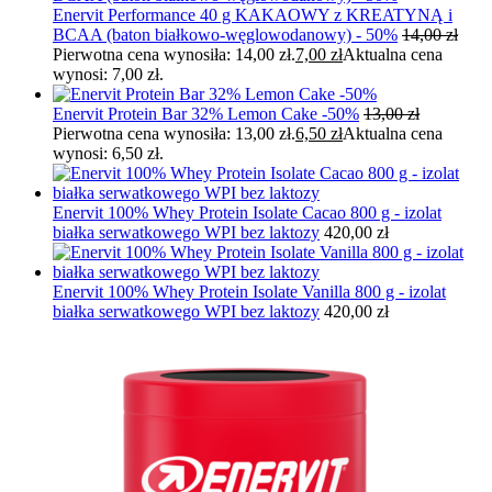
Enervit Performance 40 g KAKAOWY z KREATYNĄ i
BCAA (baton białkowo-węglowodanowy) - 50%
14,00
zł
Pierwotna cena wynosiła: 14,00 zł.
7,00
zł
Aktualna cena
wynosi: 7,00 zł.
Enervit Protein Bar 32% Lemon Cake -50%
13,00
zł
Pierwotna cena wynosiła: 13,00 zł.
6,50
zł
Aktualna cena
wynosi: 6,50 zł.
Enervit 100% Whey Protein Isolate Cacao 800 g - izolat
białka serwatkowego WPI bez laktozy
420,00
zł
Enervit 100% Whey Protein Isolate Vanilla 800 g - izolat
białka serwatkowego WPI bez laktozy
420,00
zł