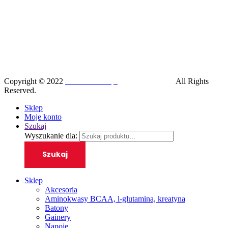
Copyright © 2022
SilesiaRunner.pl
I
Trener biegania
All Rights
Reserved.
Sklep
Moje konto
Szukaj
Wyszukanie dla:
Szukaj
Sklep
Akcesoria
Aminokwasy BCAA, l-glutamina, kreatyna
Batony
Gainery
Napoje