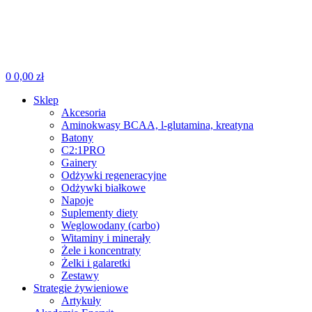
0
0,00
zł
Sklep
Akcesoria
Aminokwasy BCAA, l-glutamina, kreatyna
Batony
C2:1PRO
Gainery
Odżywki regeneracyjne
Odżywki białkowe
Napoje
Suplementy diety
Weglowodany (carbo)
Witaminy i minerały
Żele i koncentraty
Żelki i galaretki
Zestawy
Strategie żywieniowe
Artykuły