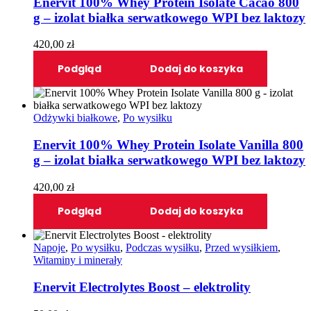
Enervit 100% Whey Protein Isolate Cacao 800
g – izolat białka serwatkowego WPI bez laktozy
420,00
zł
Podgląd
Dodaj do koszyka
Odżywki białkowe
,
Po wysiłku
Enervit 100% Whey Protein Isolate Vanilla 800
g – izolat białka serwatkowego WPI bez laktozy
420,00
zł
Podgląd
Dodaj do koszyka
Napoje
,
Po wysiłku
,
Podczas wysiłku
,
Przed wysiłkiem
,
Witaminy i minerały
Enervit Electrolytes Boost – elektrolity