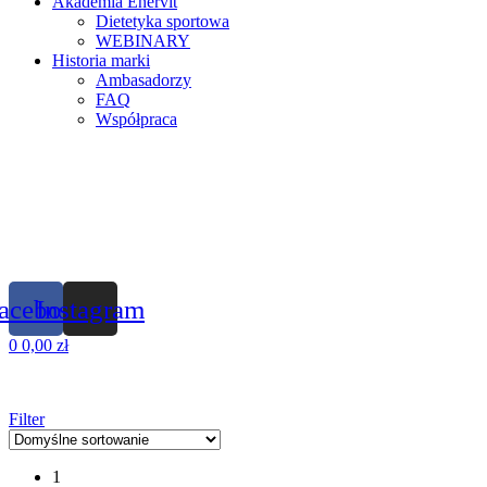
Akademia Enervit
Dietetyka sportowa
WEBINARY
Historia marki
Ambasadorzy
FAQ
Współpraca
acebook
Instagram
0
0,00
zł
Filter
1