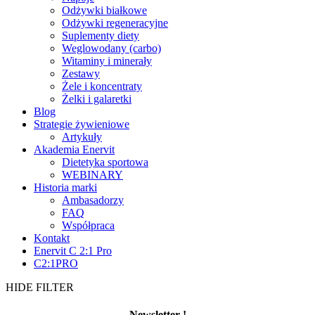
Odżywki białkowe
Odżywki regeneracyjne
Suplementy diety
Weglowodany (carbo)
Witaminy i minerały
Zestawy
Żele i koncentraty
Żelki i galaretki
Blog
Strategie żywieniowe
Artykuły
Akademia Enervit
Dietetyka sportowa
WEBINARY
Historia marki
Ambasadorzy
FAQ
Współpraca
Kontakt
Enervit C 2:1 Pro
C2:1PRO
HIDE FILTER
Newsletter !