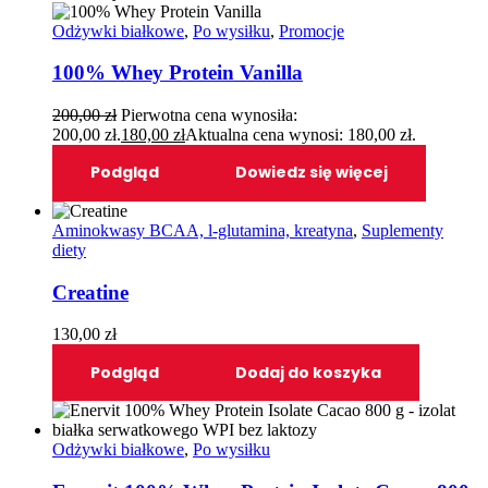
Odżywki białkowe
,
Po wysiłku
,
Promocje
100% Whey Protein Vanilla
200,00
zł
Pierwotna cena wynosiła:
200,00 zł.
180,00
zł
Aktualna cena wynosi: 180,00 zł.
Podgląd
Dowiedz się więcej
Aminokwasy BCAA, l-glutamina, kreatyna
,
Suplementy
diety
Creatine
130,00
zł
Podgląd
Dodaj do koszyka
Odżywki białkowe
,
Po wysiłku