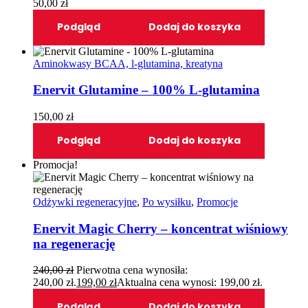
50,00
zł
Podgląd
Dodaj do koszyka
Aminokwasy BCAA, l-glutamina, kreatyna
Enervit Glutamine – 100% L-glutamina
150,00
zł
Podgląd
Dodaj do koszyka
Promocja!
Odżywki regeneracyjne
,
Po wysiłku
,
Promocje
Enervit Magic Cherry – koncentrat wiśniowy
na regenerację
240,00
zł
Pierwotna cena wynosiła:
240,00 zł.
199,00
zł
Aktualna cena wynosi: 199,00 zł.
Podgląd
Dodaj do koszyka