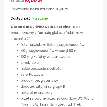
16,00
zł
18,00
zł
Poprzednia najniższa cena:
16,00
zł
.
Dostępność:
Na stanie
Carbo Gel C2:1PRO Cola z kofeiną
to żel
energetyczny z formułą glukoza:fruktoza w
stosunku 2:1
żel z największą ilością węglowodanów
40g węglowodanów w porcji 60 ml
100 mg kofeiny w opakowaniu
smak: cola
niskie odczucie słodkości
zero tłuszczu
produkt bezglutenowy
dodatek witamin z grupy B
naturalne aromaty
przetestowane przez zawodników UCI World
Tour – UAE Team Emirates i Lidl Trek