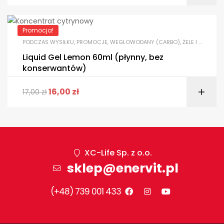
Promocja!
PODCZAS WYSIŁKU
,
PROMOCJE
,
WEGLOWODANY (CARBO)
,
ŻELE I KONCENTRATY
Liquid Gel Lemon 60ml (płynny, bez
konserwantów)
16,00
zł
17,00
zł
XC-Life Sp. z o.o.
sklep@enervit.pl
(+48) 739 001 433