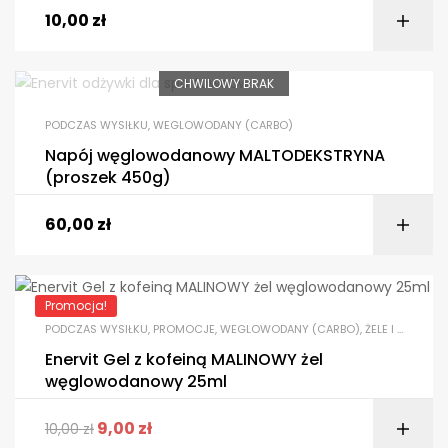
10,00
zł
CHWILOWY BRAK
PODCZAS WYSIŁKU
,
WEGLOWODANY (CARBO)
Napój węglowodanowy MALTODEKSTRYNA
(proszek 450g)
60,00
zł
Promocja!
PODCZAS WYSIŁKU
,
PROMOCJE
,
WEGLOWODANY (CARBO)
,
ŻELE I KONCENTRATY
Enervit Gel z kofeiną MALINOWY żel
węglowodanowy 25ml
9,00
zł
10,00
zł