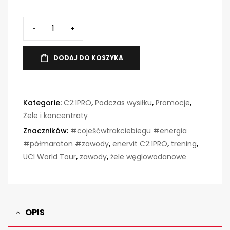
-
+
DODAJ DO KOSZYKA
Kategorie:
C2:1PRO
,
Podczas wysiłku
,
Promocje
,
Żele i koncentraty
Znaczników:
#cojeśćwtrakciebiegu #energia
#półmaraton #zawody
,
enervit C2:1PRO
,
trening
,
UCI World Tour
,
zawody
,
żele węglowodanowe
OPIS