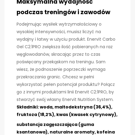
Maksymalna wydajność
podczas treningów i zawodów
Podejmując wysiłek wytrzymałościowy o
wysokiej intensywności, musisz liczyć na
wydajny i łatwy w użyciu produkt. Enervit Carbo
Gel C2:1PRO zwiększa ilość pobieranych na raz
węglowodanów, skracając przez to czas
poświęcany przekąskom na treningu. Sam
wiesz, że podnoszenie poprzeczki wymaga
przekraczania granic. Chcesz w pełni
wykorzystać pełen potencjał produktu? Połącz
go z innymi produktami linii Enervit C2:1PRO, by
stworzyć swój własny Enervit Nutrition System.
Składniki:
woda, maltodekstryna (36,4%),
fruktoza (18,2%), kwas (kwasek cytrynowy),
substancja zagęszczająca (guma
ksantanowa), naturalne aromaty, kofeina