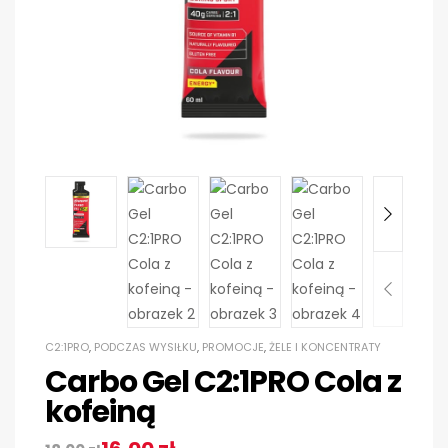
C2:1PRO
,
PODCZAS WYSIŁKU
,
PROMOCJE
,
ŻELE I KONCENTRATY
Carbo Gel C2:1PRO Cola z
kofeiną