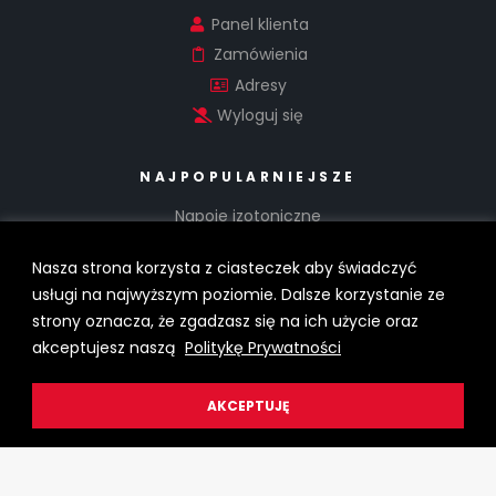
Panel klienta
Zamówienia
Adresy
Wyloguj się
NAJPOPULARNIEJSZE
Napoje izotoniczne
Batony energetyczne
Nasza strona korzysta z ciasteczek aby świadczyć
Żele energtyczne
usługi na najwyższym poziomie. Dalsze korzystanie ze
Odżywki regeneracyjne
strony oznacza, że zgadzasz się na ich użycie oraz
Suplementy diety
akceptujesz naszą
Politykę Prywatności
SUBSKRYBCJA
AKCEPTUJĘ
Sklep
Moje konto
Szukaj