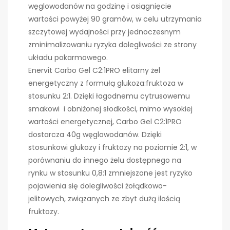
węglowodanów na godzinę i osiągnięcie
wartości powyżej 90 gramów, w celu utrzymania
szczytowej wydajności przy jednoczesnym
zminimalizowaniu ryzyka dolegliwości ze strony
układu pokarmowego.
Enervit Carbo Gel C2:1PRO elitarny żel
energetyczny z formułą glukoza:fruktoza w
stosunku 2:1. Dzięki łagodnemu cytrusowemu
smakowi i obniżonej słodkości, mimo wysokiej
wartości energetycznej, Carbo Gel C2:1PRO
dostarcza 40g węglowodanów. Dzięki
stosunkowi glukozy i fruktozy na poziomie 2:1, w
porównaniu do innego żelu dostępnego na
rynku w stosunku 0,8:1 zmniejszone jest ryzyko
pojawienia się dolegliwości żołądkowo-
jelitowych, związanych ze zbyt dużą ilością
fruktozy.