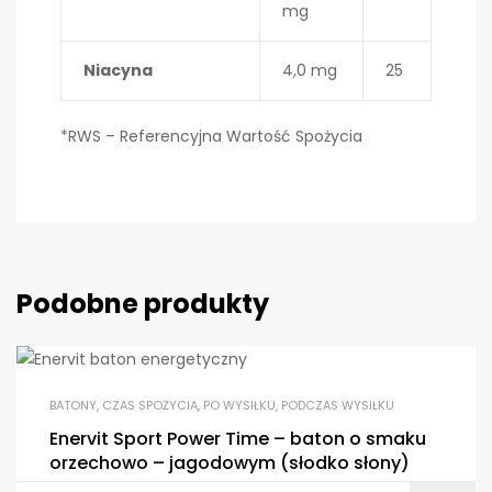
mg
Niacyna
4,0 mg
25
*RWS – Referencyjna Wartość Spożycia
Podobne produkty
BATONY
,
CZAS SPOŻYCIA
,
PO WYSIŁKU
,
PODCZAS WYSIŁKU
Enervit Sport Power Time – baton o smaku
orzechowo – jagodowym (słodko słony)