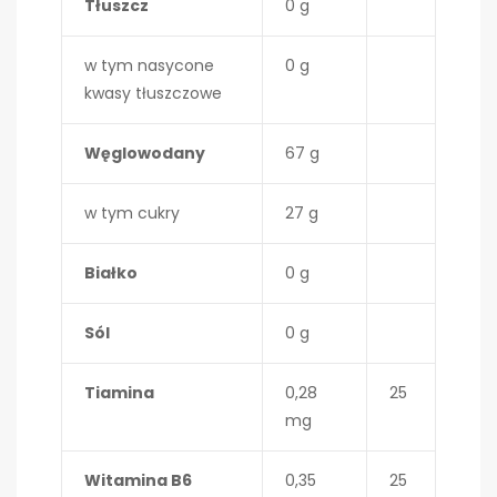
Tłuszcz
0 g
w tym nasycone
0 g
kwasy tłuszczowe
Węglowodany
67 g
w tym cukry
27 g
Białko
0 g
Sól
0 g
Tiamina
0,28
25
mg
Witamina B6
0,35
25