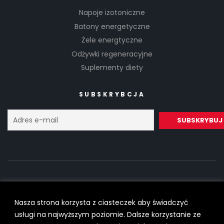
Napoje izotoniczne
Batony energetyczne
Żele energtyczne
Odżywki regeneracyjne
Suplementy diety
SUBSKRYBCJA
Nasza strona korzysta z ciasteczek aby świadczyć
Copyright © 2022
SilesiaRunner.pl
I
Trener biegania
All Rights
usługi na najwyższym poziomie. Dalsze korzystanie ze
Reserved.