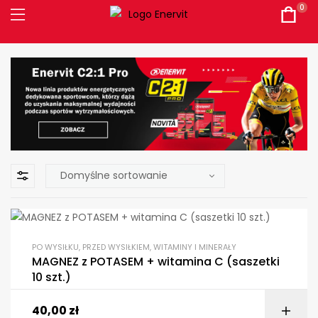
0
PO WYSIŁKU
,
PRZED WYSIŁKIEM
,
WITAMINY I MINERAŁY
MAGNEZ z POTASEM + witamina C (saszetki
10 szt.)
40,00
zł