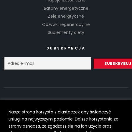
Napoje izotoniczne
Batony energetyczne
Żele energtyczne
Odżywki regeneracyjne
Suplementy diety
SUBSKRYBCJA
Nasza strona korzysta z ciasteczek aby świadczyć
Copyright © 2022
SilesiaRunner.pl
I
Trener biegania
All Rights
usługi na najwyższym poziomie. Dalsze korzystanie ze
Reserved.
strony oznacza, że zgadzasz się na ich użycie oraz