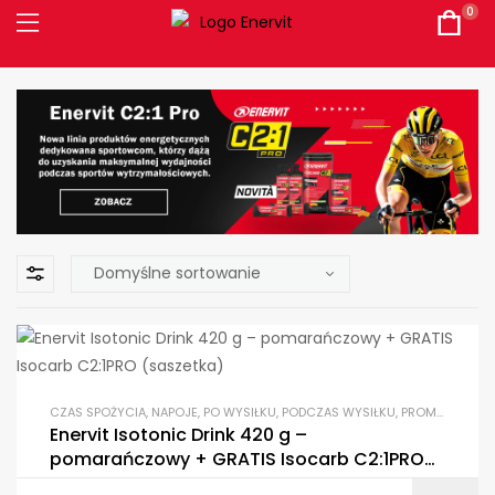
0
CZAS SPOŻYCIA
,
NAPOJE
,
PO WYSIŁKU
,
PODCZAS WYSIŁKU
,
PROMOCJE
,
PR
Enervit Isotonic Drink 420 g –
pomarańczowy + GRATIS Isocarb C2:1PRO
(saszetka)