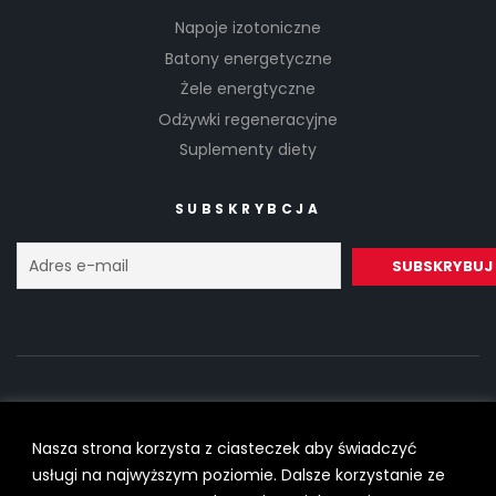
Napoje izotoniczne
Batony energetyczne
Żele energtyczne
Odżywki regeneracyjne
Suplementy diety
SUBSKRYBCJA
Nasza strona korzysta z ciasteczek aby świadczyć
Copyright © 2022
SilesiaRunner.pl
I
Trener biegania
All Rights
usługi na najwyższym poziomie. Dalsze korzystanie ze
Reserved.