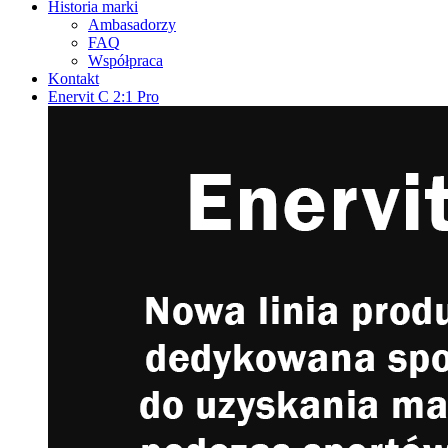
Historia marki
Ambasadorzy
FAQ
Współpraca
Kontakt
Enervit C 2:1 Pro