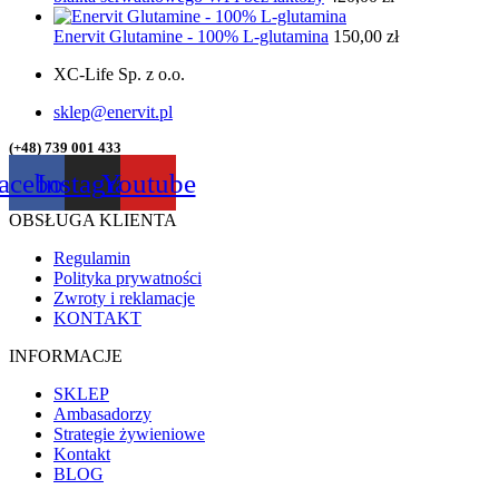
Enervit Glutamine - 100% L-glutamina
150,00
zł
XC-Life Sp. z o.o.
sklep@enervit.pl
(+48) 739 001 433
acebook
Instagram
Youtube
OBSŁUGA KLIENTA
Regulamin
Polityka prywatności
Zwroty i reklamacje
KONTAKT
INFORMACJE
SKLEP
Ambasadorzy
Strategie żywieniowe
Kontakt
BLOG