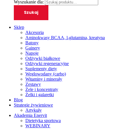
Wyszukanie dla:
Szukaj
Sklep
Akcesoria
Aminokwasy BCAA, l-glutamina, kreatyna
Batony
Gainery
Napoje
Odżywki białkowe
Odżywki regeneracyjne
Suplementy diety
Weglowodany (carbo)
Witaminy i minerały
Zestawy
Żele i koncentraty
Żelki i galaretki
Blog
Strategie żywieniowe
Artykuły
Akademia Enervit
Dietetyka sportowa
WEBINARY