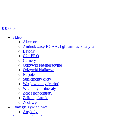
0
0,00
zł
Sklep
Akcesoria
Aminokwasy BCAA, l-glutamina, kreatyna
Batony
C2:1PRO
Gainery
Odżywki regeneracyjne
Odżywki białkowe
Napoje
Suplementy diety
Weglowodany (carbo)
Witaminy i minerały
Żele i koncentraty
Żelki i galaretki
Zestawy
Strategie żywieniowe
Artykuły