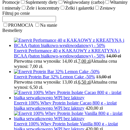
Promocje
Suplementy diety
Weglowodany (carbo)
Witaminy
i minerały
Żele i koncentraty
Żelki i galaretki
Zestawy
Filtruj po cenie
PROMOCJA
Na stanie
Bestsellery
Enervit Performance 40 g KAKAOWY z KREATYNĄ i
BCAA (baton białkowo-węglowodanowy) - 50%
14,00
zł
Pierwotna cena wynosiła: 14,00 zł.
7,00
zł
Aktualna cena
wynosi: 7,00 zł.
Enervit Protein Bar 32% Lemon Cake -50%
13,00
zł
Pierwotna cena wynosiła: 13,00 zł.
6,50
zł
Aktualna cena
wynosi: 6,50 zł.
Enervit 100% Whey Protein Isolate Cacao 800 g - izolat
białka serwatkowego WPI bez laktozy
420,00
zł
Enervit 100% Whey Protein Isolate Vanilla 800 g - izolat
białka serwatkowego WPI bez laktozy
420,00
zł