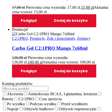
17,00
zł
Pierwotna cena wynosiła: 17,00 zł.
15,00
zł
Aktualna
cena wynosi: 15,00 zł.
Podgląd
Dodaj do koszyka
Promocja!
C2:1PRO
,
Promocje
,
Żele i koncentraty
,
Zestawy
Carbo Gel C2:1PRO Mango 7x60ml
126,00
zł
Pierwotna cena wynosiła:
126,00 zł.
100,00
zł
Aktualna cena wynosi: 100,00 zł.
Podgląd
Dodaj do koszyka
Katalog produktów
Akcesoria
Aminokwasy BCAA, l-glutamina, kreatyna
Batony
C2:1PRO
Czas spożycia
Po wysiłku
Podczas wysiłku
Przed wysiłkiem
Napoje
Odżywki białkowe
Odżywki regeneracyjne