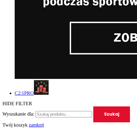
C2:1PRO
HIDE FILTER
Szukaj
Wyszukanie dla:
Twój koszyk
zamknij