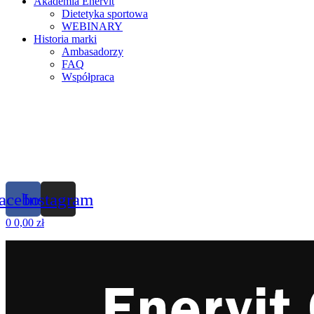
Akademia Enervit
Dietetyka sportowa
WEBINARY
Historia marki
Ambasadorzy
FAQ
Współpraca
acebook
Instagram
0
0,00
zł