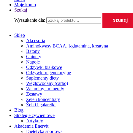
Moje konto
Szukaj
Szukaj
Wyszukanie dla:
Sklep
Akcesoria
Aminokwasy BCAA, l-glutamina, kreatyna
Batony
Gainery
Napoje
Odżywki białkowe
Odżywki regeneracyjne
Suplementy diety
Weglowodany (carbo)
Witaminy i minerały
Zestawy
Żele i koncentraty
Żelki i galaretki
Blog
Strategie żywieniowe
Artykuły
Akademia Enervit
Dietetyka sportowa