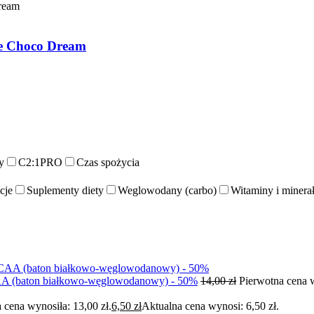
 Choco Dream
y
C2:1PRO
Czas spożycia
cje
Suplementy diety
Weglowodany (carbo)
Witaminy i minera
(baton białkowo-węglowodanowy) - 50%
14,00
zł
Pierwotna cena w
 cena wynosiła: 13,00 zł.
6,50
zł
Aktualna cena wynosi: 6,50 zł.