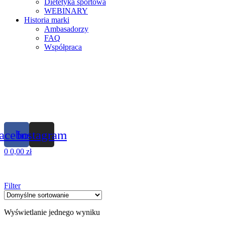
Dietetyka sportowa
WEBINARY
Historia marki
Ambasadorzy
FAQ
Współpraca
acebook
Instagram
0
0,00
zł
Filter
Wyświetlanie jednego wyniku