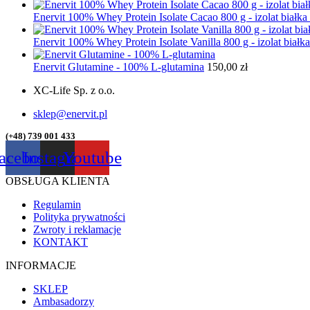
Enervit 100% Whey Protein Isolate Cacao 800 g - izolat biał
Enervit 100% Whey Protein Isolate Vanilla 800 g - izolat bia
Enervit Glutamine - 100% L-glutamina
150,00
zł
XC-Life Sp. z o.o.
sklep@enervit.pl
(+48) 739 001 433
acebook
Instagram
Youtube
OBSŁUGA KLIENTA
Regulamin
Polityka prywatności
Zwroty i reklamacje
KONTAKT
INFORMACJE
SKLEP
Ambasadorzy