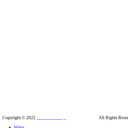
Copyright © 2022
SilesiaRunner.pl
I
Trener biegania
All Rights Rese
Sklep