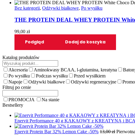
Bez kategorii
,
Odżywki białkowe
,
Po wysiłku
THE PROTEIN DEAL WHEY PROTEIN White
99,00
zł
Podgląd
Dodaj do koszyka
Katalog produktów
Akcesoria
Aminokwasy BCAA, l-glutamina, kreatyna
Baton
Po wysiłku
Podczas wysiłku
Przed wysiłkiem
Napoje
Odżywki białkowe
Odżywki regeneracyjne
Promo
Filtruj po cenie
PROMOCJA
Na stanie
Bestsellery
Enervit Performance 40 g KAKAOWY z KREATYNĄ i BCAA 
Enervit Protein Bar 32% Lemon Cake -50%
13,00
zł
Pierwotna