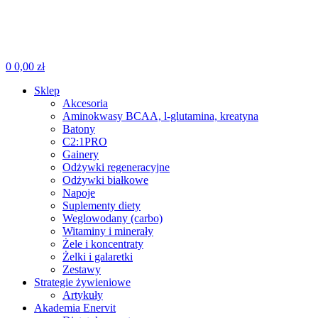
0
0,00
zł
Sklep
Akcesoria
Aminokwasy BCAA, l-glutamina, kreatyna
Batony
C2:1PRO
Gainery
Odżywki regeneracyjne
Odżywki białkowe
Napoje
Suplementy diety
Weglowodany (carbo)
Witaminy i minerały
Żele i koncentraty
Żelki i galaretki
Zestawy
Strategie żywieniowe
Artykuły
Akademia Enervit