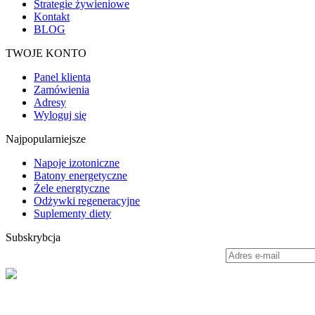
Strategie żywieniowe
Kontakt
BLOG
TWOJE KONTO
Panel klienta
Zamówienia
Adresy
Wyloguj się
Najpopularniejsze
Napoje izotoniczne
Batony energetyczne
Żele energtyczne
Odżywki regeneracyjne
Suplementy diety
Subskrybcja