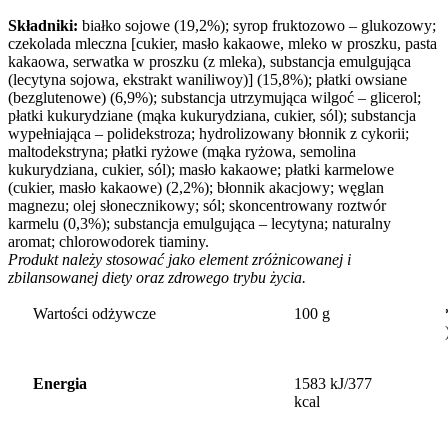
Składniki:
białko sojowe (19,2%); syrop fruktozowo – glukozowy;
czekolada mleczna [cukier, masło kakaowe, mleko w proszku, pasta
kakaowa, serwatka w proszku (z mleka), substancja emulgująca
(lecytyna sojowa, ekstrakt waniliwoy)] (15,8%); płatki owsiane
(bezglutenowe) (6,9%); substancja utrzymująca wilgoć – glicerol;
płatki kukurydziane (mąka kukurydziana, cukier, sól); substancja
wypełniająca – polidekstroza; hydrolizowany błonnik z cykorii;
maltodekstryna; płatki ryżowe (mąka ryżowa, semolina
kukurydziana, cukier, sól); masło kakaowe; płatki karmelowe
(cukier, masło kakaowe) (2,2%); błonnik akacjowy; węglan
magnezu; olej słonecznikowy; sól; skoncentrowany roztwór
karmelu (0,3%); substancja emulgująca – lecytyna; naturalny
aromat; chlorowodorek tiaminy.
Produkt należy stosować jako element zróżnicowanej i
zbilansowanej diety oraz zdrowego trybu życia.
Wartości odżywcze
100 g
Energia
1583 kJ/377
kcal