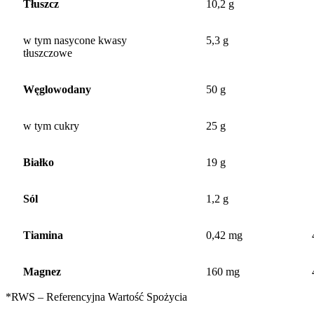
Tłuszcz
10,2 g
w tym nasycone kwasy
5,3 g
tłuszczowe
Węglowodany
50 g
w tym cukry
25 g
Białko
19 g
Sól
1,2 g
Tiamina
0,42 mg
Magnez
160 mg
*RWS – Referencyjna Wartość Spożycia