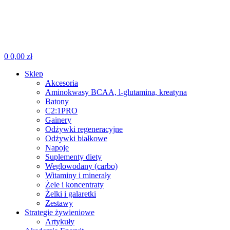
0
0,00
zł
Sklep
Akcesoria
Aminokwasy BCAA, l-glutamina, kreatyna
Batony
C2:1PRO
Gainery
Odżywki regeneracyjne
Odżywki białkowe
Napoje
Suplementy diety
Weglowodany (carbo)
Witaminy i minerały
Żele i koncentraty
Żelki i galaretki
Zestawy
Strategie żywieniowe
Artykuły