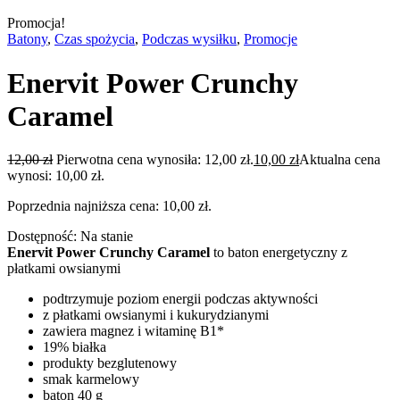
Promocja!
Batony
,
Czas spożycia
,
Podczas wysiłku
,
Promocje
Enervit Power Crunchy
Caramel
12,00
zł
Pierwotna cena wynosiła: 12,00 zł.
10,00
zł
Aktualna cena
wynosi: 10,00 zł.
Poprzednia najniższa cena:
10,00
zł
.
Dostępność:
Na stanie
Enervit Power Crunchy Caramel
to baton energetyczny z
płatkami owsianymi
podtrzymuje poziom energii podczas aktywności
z płatkami owsianymi i kukurydzianymi
zawiera magnez i witaminę B1*
19% białka
produkty bezglutenowy
smak karmelowy
baton 40 g