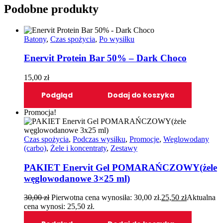
Podobne produkty
Batony
,
Czas spożycia
,
Po wysiłku
Enervit Protein Bar 50% – Dark Choco
15,00
zł
Podgląd
Dodaj do koszyka
Promocja!
Czas spożycia
,
Podczas wysiłku
,
Promocje
,
Weglowodany
(carbo)
,
Żele i koncentraty
,
Zestawy
PAKIET Enervit Gel POMARAŃCZOWY(żele
węglowodanowe 3×25 ml)
30,00
zł
Pierwotna cena wynosiła: 30,00 zł.
25,50
zł
Aktualna
cena wynosi: 25,50 zł.