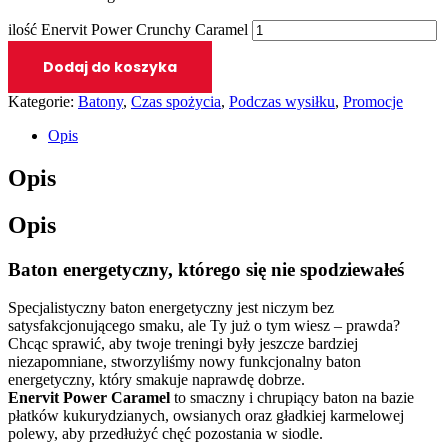
ilość Enervit Power Crunchy Caramel
Dodaj do koszyka
Kategorie:
Batony
,
Czas spożycia
,
Podczas wysiłku
,
Promocje
Opis
Opis
Opis
Baton energetyczny, którego się nie spodziewałeś
Specjalistyczny baton energetyczny jest niczym bez
satysfakcjonującego smaku, ale Ty już o tym wiesz – prawda?
Chcąc sprawić, aby twoje treningi były jeszcze bardziej
niezapomniane, stworzyliśmy nowy funkcjonalny baton
energetyczny, który smakuje naprawdę dobrze.
Enervit Power Caramel
to smaczny i chrupiący baton na bazie
płatków kukurydzianych, owsianych oraz gładkiej karmelowej
polewy, aby przedłużyć chęć pozostania w siodle.