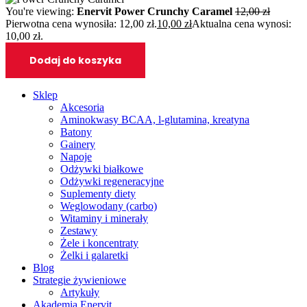
You're viewing:
Enervit Power Crunchy Caramel
12,00
zł
Pierwotna cena wynosiła: 12,00 zł.
10,00
zł
Aktualna cena wynosi:
10,00 zł.
Dodaj do koszyka
Sklep
Akcesoria
Aminokwasy BCAA, l-glutamina, kreatyna
Batony
Gainery
Napoje
Odżywki białkowe
Odżywki regeneracyjne
Suplementy diety
Weglowodany (carbo)
Witaminy i minerały
Zestawy
Żele i koncentraty
Żelki i galaretki
Blog
Strategie żywieniowe
Artykuły
Akademia Enervit