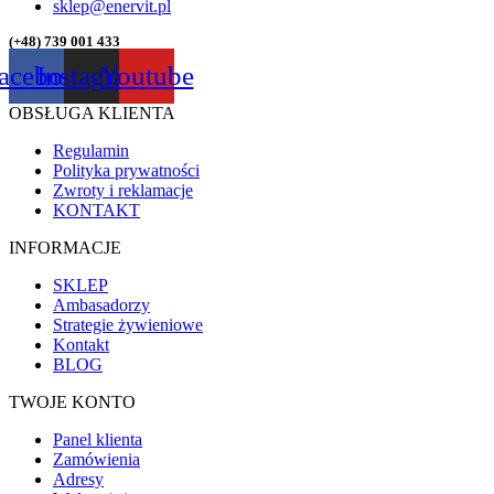
sklep@enervit.pl
(+48) 739 001 433
acebook
Instagram
Youtube
OBSŁUGA KLIENTA
Regulamin
Polityka prywatności
Zwroty i reklamacje
KONTAKT
INFORMACJE
SKLEP
Ambasadorzy
Strategie żywieniowe
Kontakt
BLOG
TWOJE KONTO
Panel klienta
Zamówienia
Adresy