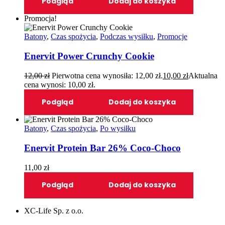
Podgląd
Dodaj do koszyka
Promocja!
Batony
,
Czas spożycia
,
Podczas wysiłku
,
Promocje
Enervit Power Crunchy Cookie
12,00
zł
Pierwotna cena wynosiła: 12,00 zł.
10,00
zł
Aktualna
cena wynosi: 10,00 zł.
Podgląd
Dodaj do koszyka
Batony
,
Czas spożycia
,
Po wysiłku
Enervit Protein Bar 26% Coco-Choco
11,00
zł
Podgląd
Dodaj do koszyka
XC-Life Sp. z o.o.