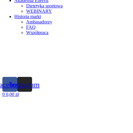
Akademia Enervit
Dietetyka sportowa
WEBINARY
Historia marki
Ambasadorzy
FAQ
Współpraca
acebook
Instagram
0
0,00
zł