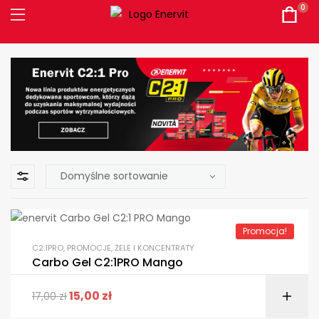
0
Promocja!
C2:1PRO
,
PROMOCJE
,
ŻELE I KONCENTRATY
Carbo Gel C2:1PRO Mango
15,00
zł
17,00
zł