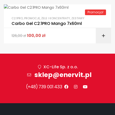
Promocja!
C2:1PRO
,
PROMOCJE
,
ŻELE I KONCENTRATY
,
ZESTAWY
Carbo Gel C2:1PRO Mango 7x60ml
100,00
zł
126,00
zł
XC-Life Sp. z o.o.
sklep@enervit.pl
(+48) 739 001 433