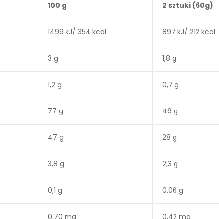
100 g
2 sztuki (60g)
1499 kJ/ 354 kcal
897 kJ/ 212 kcal
3 g
1,8 g
1,2 g
0,7 g
77 g
46 g
47 g
28 g
3,8 g
2,3 g
0,1 g
0,06 g
0,70 mg
0,42 mg