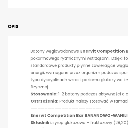
OPIS
Batony węglowodanowe
Enervit Competition 
pokarmowego rytmicznymi wstrząsami. Dzięki form
standardowe produkty płynne zawierające węglowo
energii, wymagane przez organizm podczas sportów
typu dyscyplinach wzrost poziomu glukozy we kr
fizycznej.
Stosowanie:
1-2 batony podczas aktywności o 
Ostrzeżenia:
Produkt należy stosować w ramach 
————————————————————-
Enervit Competition Bar BANANOWO-WANIL
Składniki:
syrop glukozowo – fruktozowy (28,2%)