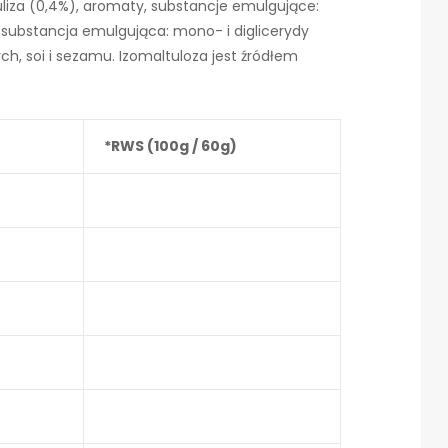
uliza (0,4%), aromaty, substancje emulgujące:
substancja emulgująca: mono- i diglicerydy
h, soi i sezamu. Izomaltuloza jest źródłem
*RWS (100g / 60g)