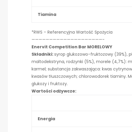
Tiamina
*RWS – Referencyjna Wartość Spożycia
————————————————————-
Enervit Competition Bar MORELOWY
Składniki:
syrop glukozowo-fruktozowy (39%), pła
maltodekstryna, rodzynki (5%), morele (4,7%): m
karmel; substancja zakwaszająca: kwas cytrynow
kwasów tłuszczowych; chlorowodorek tiaminy. Moż
glukozy i fruktozy.
Wartości odżywcze:
Energia