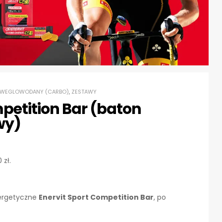
WEGLOWODANY (CARBO)
,
ZESTAWY
petition Bar (baton
wy)
0
zł
.
nergetyczne
Enervit Sport Competition Bar
, po