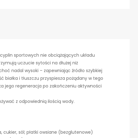
cyplin sportowych nie obciążających układu
ymują uczucie sytości na dłużej niż
choć nadal wysoki – zapewniając źródło szybkiej
ść białka i tłuszczu przyspiesza pożądany w tego
bka jego regeneracja po zakończeniu aktywności
żywać z odpowiednią ilością wody.
 cukier, sól; płatki owsiane (bezglutenowe)