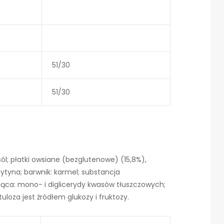
51/30
51/30
ól; płatki owsiane (bezglutenowe) (15,8%),
ytyna; barwnik: karmel; substancja
ąca: mono- i diglicerydy kwasów tłuszczowych;
loza jest źródłem glukozy i fruktozy.