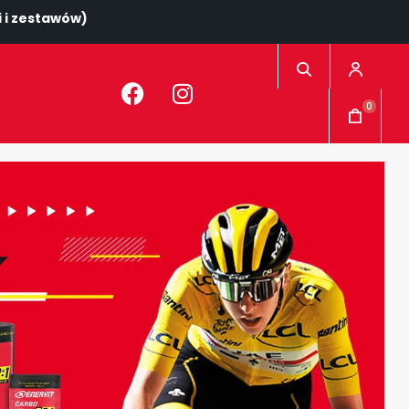
 i zestawów)
0