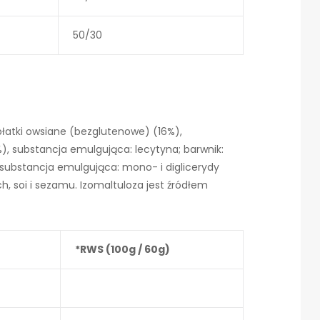
50/30
 płatki owsiane (bezglutenowe) (16%),
), substancja emulgująca: lecytyna; barwnik:
substancja emulgująca: mono- i diglicerydy
, soi i sezamu. Izomaltuloza jest źródłem
*RWS (100g / 60g)