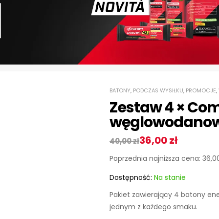
BATONY
,
PODCZAS WYSIŁKU
,
PROMOCJE
,
Zestaw 4 × Com
węglowodano
36,00
zł
40,00
zł
Poprzednia najniższa cena:
36,0
Dostępność:
Na stanie
Pakiet zawierający 4 batony e
jednym z każdego smaku.