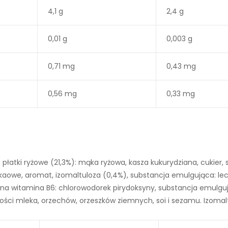
4,1 g
2,4 g
0,01 g
0,003 g
0,71 mg
0,43 mg
0,56 mg
0,33 mg
płatki ryżowe (21,3%): mąka ryżowa, kasza kukurydziana, cukier, s
kaowe, aromat, izomaltuloza (0,4%), substancja emulgująca: lec
na witamina B6: chlorowodorek pirydoksyny, substancja emulguj
ści mleka, orzechów, orzeszków ziemnych, soi i sezamu. Izomaltu