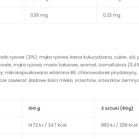
0,55 mg
0,33 mg
tki ryżowe (21%): mąka ryżowa, kasza kukurydziana, cukier, sól;
orele, mąka ryżowa; masło kakaowe, aromat, izomaltuloza (0,4%
y; mikrokapsułkowana witamina B6: chlorowodorek pirydoksyny, 
e zawierać śladowe ilości mleka, orzechów, orzeszków ziemnych
100 g
2 sztuki (60g)
1472 kJ / 347 kcal
882 kJ / 208 kcal