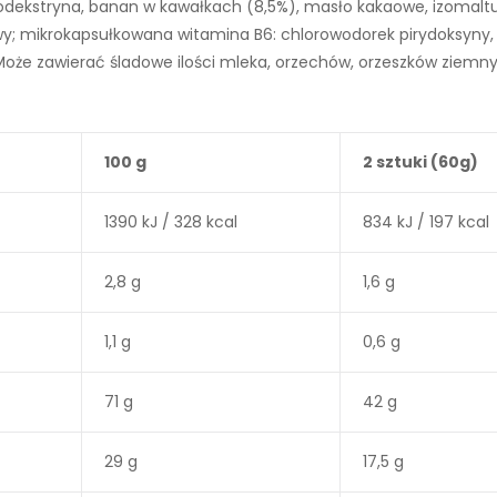
ltodekstryna, banan w kawałkach (8,5%), masło kakaowe, izomalt
y; mikrokapsułkowana witamina B6: chlorowodorek pirydoksyny, 
że zawierać śladowe ilości mleka, orzechów, orzeszków ziemnyc
100 g
2 sztuki (60g)
1390 kJ / 328 kcal
834 kJ / 197 kcal
2,8 g
1,6 g
1,1 g
0,6 g
71 g
42 g
29 g
17,5 g