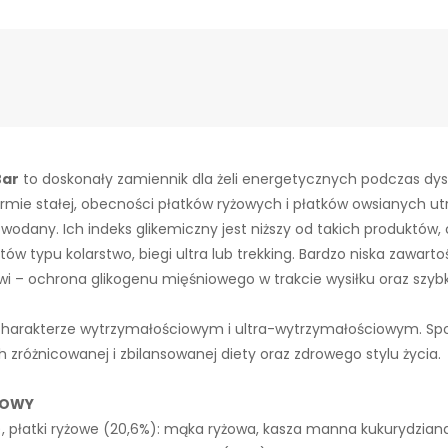
Bar
to doskonały zamiennik dla żeli energetycznych podczas dys
ie stałej, obecności płatków ryżowych i płatków owsianych utrz
dany. Ich indeks glikemiczny jest niższy od takich produktów, 
 typu kolarstwo, biegi ultra lub trekking. Bardzo niska zawarto
wi – ochrona glikogenu mięśniowego w trakcie wysiłku oraz szy
charakterze wytrzymałościowym i ultra-wytrzymałościowym. Spo
zróżnicowanej i zbilansowanej diety oraz zdrowego stylu życia.
IOWY
, płatki ryżowe (20,6%): mąka ryżowa, kasza manna kukurydziana,