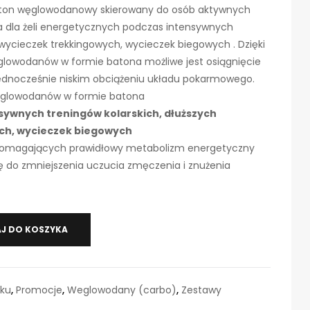
ton węglowodanowy skierowany do osób aktywnych
wa dla żeli energetycznych podczas intensywnych
 wycieczek trekkingowych, wycieczek biegowych . Dzięki
lowodanów w formie batona możliwe jest osiągnięcie
 jednocześnie niskim obciążeniu układu pokarmowego.
ęglowodanów w formie batona
sywnych treningów kolarskich, dłuższych
ch, wycieczek biegowych
wspomagających prawidłowy metabolizm energetyczny
ę do zmniejszenia uczucia zmęczenia i znużenia
J DO KOSZYKA
łku
,
Promocje
,
Weglowodany (carbo)
,
Zestawy