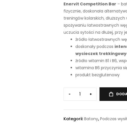
Enervit Competition Bar
– ba
fizycznie, doskonała alternaty
treningów kolarskich, dłuższych
spożywaniu łatwostrawnych węg
uczucia sytości na dłużej, przy
źródło łatwostrawnych w
doskonały podczas
inten
wycieczek trekkingowy
źródło witamin B1 i B6, 
witamina B6 przyczynia si
produkt bezglutenowy
-
+
DODA
Kategorii:
Batony
,
Podczas wysi