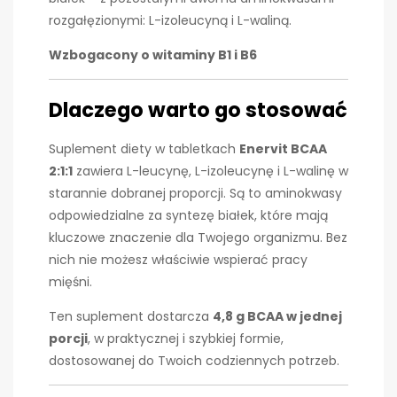
rozgałęzionymi: L-izoleucyną i L-waliną.
Wzbogacony o witaminy B1 i B6
Dlaczego warto go stosować
Suplement diety w tabletkach
Enervit BCAA
2:1:1
zawiera L-leucynę, L-izoleucynę i L-walinę w
starannie dobranej proporcji. Są to aminokwasy
odpowiedzialne za syntezę białek, które mają
kluczowe znaczenie dla Twojego organizmu. Bez
nich nie możesz właściwie wspierać pracy
mięśni.
Ten suplement dostarcza
4,8 g BCAA w jednej
porcji
, w praktycznej i szybkiej formie,
dostosowanej do Twoich codziennych potrzeb.