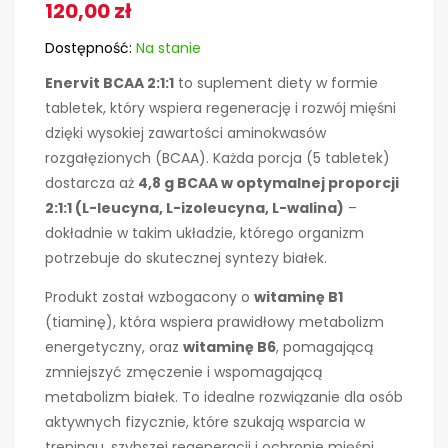
120,00
zł
Dostępność:
Na stanie
Enervit BCAA 2:1:1
to suplement diety w formie
tabletek, który wspiera regenerację i rozwój mięśni
dzięki wysokiej zawartości aminokwasów
rozgałęzionych (BCAA). Każda porcja (5 tabletek)
dostarcza aż
4,8 g BCAA w optymalnej proporcji
2:1:1 (L-leucyna, L-izoleucyna, L-walina)
–
dokładnie w takim układzie, którego organizm
potrzebuje do skutecznej syntezy białek.
Produkt został wzbogacony o
witaminę B1
(tiaminę), która wspiera prawidłowy metabolizm
energetyczny, oraz
witaminę B6
, pomagającą
zmniejszyć zmęczenie i wspomagającą
metabolizm białek. To idealne rozwiązanie dla osób
aktywnych fizycznie, które szukają wsparcia w
treningu, szybszej regeneracji i ochronie mięśni