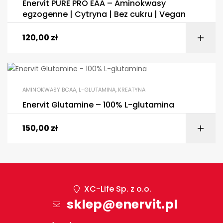
Enervit PURE PRO EAA – Aminokwasy
egzogenne | Cytryna | Bez cukru | Vegan
120,00
zł
AMINOKWASY BCAA, L-GLUTAMINA, KREATYNA
Enervit Glutamine – 100% L-glutamina
150,00
zł
XC-Life Sp. z o.o.
sklep@enervit.pl