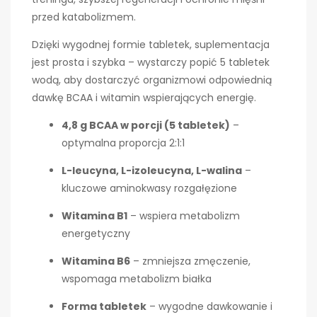
przed katabolizmem.
Dzięki wygodnej formie tabletek, suplementacja
jest prosta i szybka – wystarczy popić 5 tabletek
wodą, aby dostarczyć organizmowi odpowiednią
dawkę BCAA i witamin wspierających energię.
4,8 g BCAA w porcji (5 tabletek)
–
optymalna proporcja 2:1:1
L-leucyna, L-izoleucyna, L-walina
–
kluczowe aminokwasy rozgałęzione
Witamina B1
– wspiera metabolizm
energetyczny
Witamina B6
– zmniejsza zmęczenie,
wspomaga metabolizm białka
Forma tabletek
– wygodne dawkowanie i