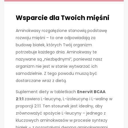
Wsparcie dla Twoich mięśni
Aminokwasy rozgałęzione stanowią podstawę
rozwoju mięśni – to one odpowiadają za
budowę białek, których Twój organizm
potrzebuje każdego dnia. Aminokwasy te
nazywane są „niezbędnymi”, ponieważ nasz
organizm nie jest w stanie wytwarzać ich
samodzielnie. Z tego powodu muszą być
dostarczane wraz z dietą.
Suplement diety w tabletkach
Enervit BCAA
2:1:1
zawiera L-leucynę, L-izoleucynę i L-walinę w
proporcji 2:1:1. Ten stosunek jest idealny, aby
zrównoważyć spożycie L-leucyny – jednego z
kluczowych aminokwasów w procesie syntezy
białek – z pozostałymi dwoma aminokwasami