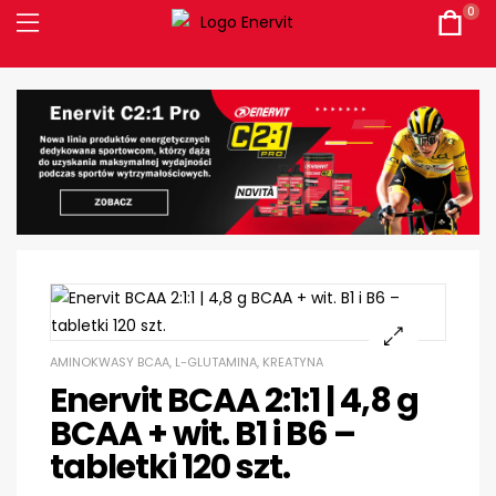
0
AMINOKWASY BCAA, L-GLUTAMINA, KREATYNA
Enervit BCAA 2:1:1 | 4,8 g
BCAA + wit. B1 i B6 –
tabletki 120 szt.