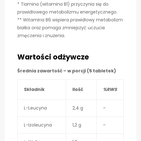
* Tiamina (witamina B1) przyczynia się do
prawidłowego metabolizmu energetycznego.
** Witamina B6 wspiera prawidłowy metabolizm
białka oraz pomaga zmniejszyć uczucie
zmęczenia i znużenia.
Wartości odżywcze
Średnia zawartość – w porcji (5 tabletek)
Składnik
Ilość
%RWS
L-Leucyna
2,4 g
–
L-Izoleucyna
1,2 g
–