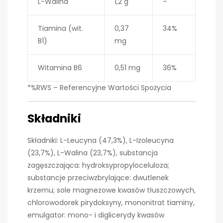
L-Walina
1,2 g
–
Tiamina (wit.
0,37
34%
B1)
mg
Witamina B6
0,51 mg
36%
*%RWS – Referencyjne Wartości Spożycia
Składniki
Składniki: L-Leucyna (47,3%), L-Izoleucyna
(23,7%), L-Walina (23,7%), substancja
zagęszczająca: hydroksypropyloceluloza;
substancje przeciwzbrylające: dwutlenek
krzemu; sole magnezowe kwasów tłuszczowych,
chlorowodorek pirydoksyny, mononitrat tiaminy,
emulgator: mono- i diglicerydy kwasów