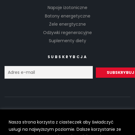
Napoje izotoniczne
Batony energetyczne
Żele energtyczne
Odżywki regeneracyjne
Suplementy diety
SUBSKRYBCJA
Nasza strona korzysta z ciasteczek aby świadczyć
Copyright © 2022
SilesiaRunner.pl
I
Trener biegania
All Rights
usługi na najwyższym poziomie. Dalsze korzystanie ze
Reserved.