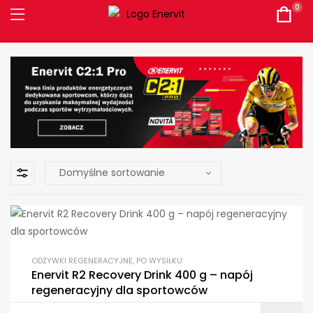
0
ODŻYWKI REGENERACYJNE
,
PO WYSIŁKU
Enervit R2 Recovery Drink 400 g – napój
regeneracyjny dla sportowców