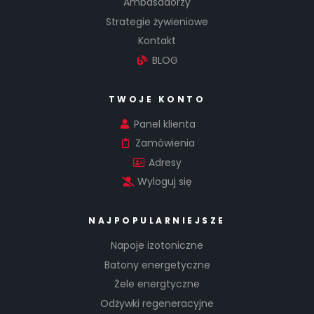
Ambasadorzy
za
Strategie żywieniowe
wie
Kontakt
ra
BLOG
50
%
TWOJE KONTO
bia
Panel klienta
łka
Zamówienia
(20
g w
Adresy
ba
Wyloguj się
to
nie
NAJPOPULARNIEJSZE
)
Napoje izotoniczne
nis
Batony energetyczne
ka
Żele energtyczne
za
Odżywki regeneracyjne
wa