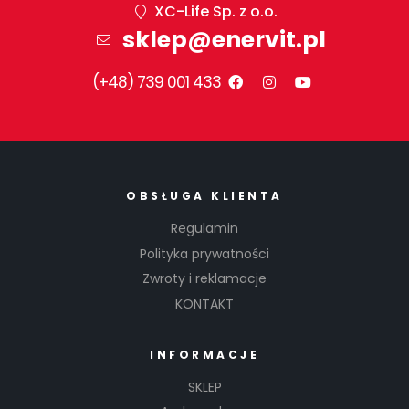
XC-Life Sp. z o.o.
–
sklep@enervit.pl
Whit
(+48) 739 001 433
e
Choc
o
OBSŁUGA KLIENTA
Wysoko
Regulamin
białkow
Polityka prywatności
y baton
Zwroty i reklamacje
proteino
KONTAKT
wy w
polewie
z białej
INFORMACJE
czekola
SKLEP
dy