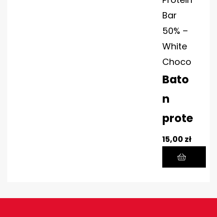
Bar
50% –
White
Choco
Bato
n
prote
inow
15,00
zł
y
Prote
in Bar
50%