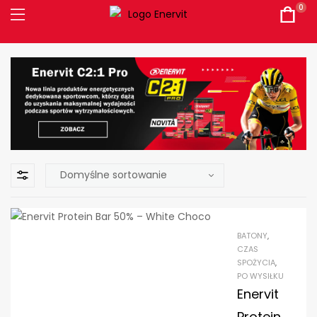
0
BATONY
,
CZAS
SPOŻYCIA
,
PO WYSIŁKU
Enervit
Protein