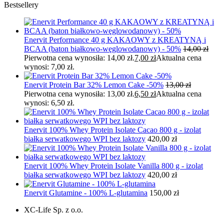
Bestsellery
Enervit Performance 40 g KAKAOWY z KREATYNĄ i
BCAA (baton białkowo-węglowodanowy) - 50%
14,00
zł
Pierwotna cena wynosiła: 14,00 zł.
7,00
zł
Aktualna cena
wynosi: 7,00 zł.
Enervit Protein Bar 32% Lemon Cake -50%
13,00
zł
Pierwotna cena wynosiła: 13,00 zł.
6,50
zł
Aktualna cena
wynosi: 6,50 zł.
Enervit 100% Whey Protein Isolate Cacao 800 g - izolat
białka serwatkowego WPI bez laktozy
420,00
zł
Enervit 100% Whey Protein Isolate Vanilla 800 g - izolat
białka serwatkowego WPI bez laktozy
420,00
zł
Enervit Glutamine - 100% L-glutamina
150,00
zł
XC-Life Sp. z o.o.