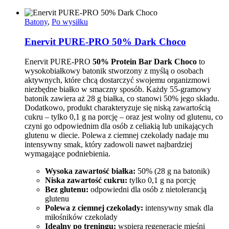
Batony
,
Po wysiłku
Enervit PURE-PRO 50% Dark Choco
Enervit PURE-PRO
50% Protein Bar Dark Choco
to
wysokobiałkowy batonik stworzony z myślą o osobach
aktywnych, które chcą dostarczyć swojemu organizmowi
niezbędne białko w smaczny sposób. Każdy 55-gramowy
batonik zawiera aż 28 g białka, co stanowi 50% jego składu.
Dodatkowo, produkt charakteryzuje się niską zawartością
cukru – tylko 0,1 g na porcję – oraz jest wolny od glutenu, co
czyni go odpowiednim dla osób z celiakią lub unikających
glutenu w diecie. Polewa z ciemnej czekolady nadaje mu
intensywny smak, który zadowoli nawet najbardziej
wymagające podniebienia.
Wysoka zawartość białka:
50% (28 g na batonik)
Niska zawartość cukru:
tylko 0,1 g na porcję
Bez glutenu:
odpowiedni dla osób z nietolerancją
glutenu
Polewa z ciemnej czekolady:
intensywny smak dla
miłośników czekolady
Idealny po treningu:
wspiera regenerację mięśni