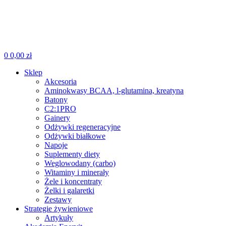
0
0,00
zł
Sklep
Akcesoria
Aminokwasy BCAA, l-glutamina, kreatyna
Batony
C2:1PRO
Gainery
Odżywki regeneracyjne
Odżywki białkowe
Napoje
Suplementy diety
Weglowodany (carbo)
Witaminy i minerały
Żele i koncentraty
Żelki i galaretki
Zestawy
Strategie żywieniowe
Artykuły