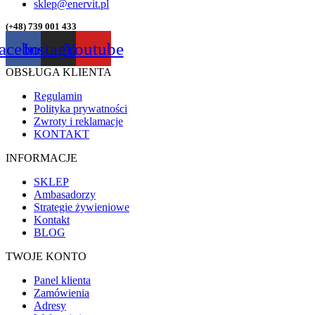
sklep@enervit.pl
(+48) 739 001 433
acebook
Instagram
Youtube
OBSŁUGA KLIENTA
Regulamin
Polityka prywatności
Zwroty i reklamacje
KONTAKT
INFORMACJE
SKLEP
Ambasadorzy
Strategie żywieniowe
Kontakt
BLOG
TWOJE KONTO
Panel klienta
Zamówienia
Adresy