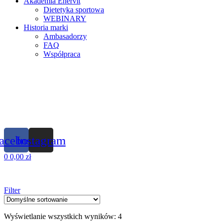
Akademia Enervit
Dietetyka sportowa
WEBINARY
Historia marki
Ambasadorzy
FAQ
Współpraca
acebook
Instagram
0
0,00
zł
Filter
Wyświetlanie wszystkich wyników: 4