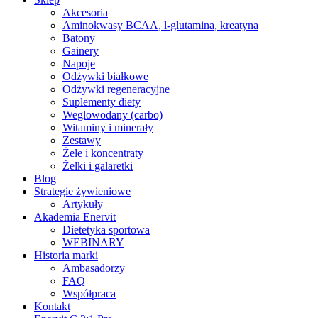
Akcesoria
Aminokwasy BCAA, l-glutamina, kreatyna
Batony
Gainery
Napoje
Odżywki białkowe
Odżywki regeneracyjne
Suplementy diety
Weglowodany (carbo)
Witaminy i minerały
Zestawy
Żele i koncentraty
Żelki i galaretki
Blog
Strategie żywieniowe
Artykuły
Akademia Enervit
Dietetyka sportowa
WEBINARY
Historia marki
Ambasadorzy
FAQ
Współpraca
Kontakt