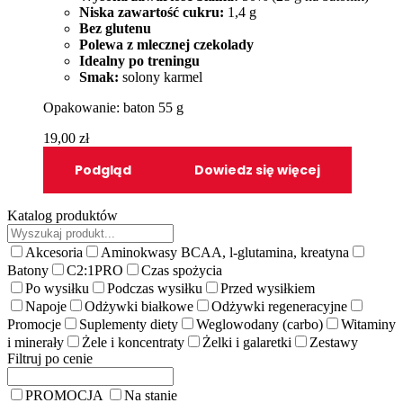
Niska zawartość cukru:
1,4 g
Bez glutenu
Polewa z mlecznej czekolady
Idealny po treningu
Smak:
solony karmel
Opakowanie: baton 55 g
19,00
zł
Podgląd
Dowiedz się więcej
Katalog produktów
Akcesoria
Aminokwasy BCAA, l-glutamina, kreatyna
Batony
C2:1PRO
Czas spożycia
Po wysiłku
Podczas wysiłku
Przed wysiłkiem
Napoje
Odżywki białkowe
Odżywki regeneracyjne
Promocje
Suplementy diety
Weglowodany (carbo)
Witaminy
i minerały
Żele i koncentraty
Żelki i galaretki
Zestawy
Filtruj po cenie
PROMOCJA
Na stanie