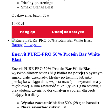
Idealny po treningu
Smak:
Orange Blast
Opakowanie: baton 55 g
19,00
zł
Podgląd
Dodaj do koszyka
Batony
,
Po wysiłku
Enervit PURE-PRO 50% Protein Bar White
Blast
Enervit PURE-PRO
50% Protein Bar White Blast
to
wysokobiałkowy baton (
28 g białka na porcję
) o pysznym
smaku białej czekolady. Idealny po treningu lub jako
przekąska w ciągu dnia, wspiera rozwój i utrzymanie masy
mięśniowej. Niska zawartość cukru (tylko 1 g na batonik) i
brak glutenu czynią go doskonałym wyborem dla osób
dbających o dietę.
Wysoka zawartość białka:
50% (28 g na batonik)
Niska zawartość cukru:
1 g